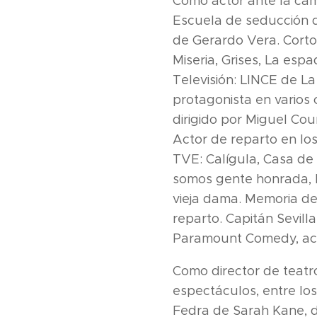
Como actor ante la cám
Escuela de seducción 
de Gerardo Vera. Cortom
Miseria, Grises, La es
Televisión: LINCE de La
protagonista en varios
dirigido por Miguel Cour
Actor de reparto en los
TVE: Calígula, Casa de
somos gente honrada, Pa
vieja dama. Memoria d
reparto. Capitán Sevill
Paramount Comedy, act
Como director de teatr
espectáculos, entre lo
Fedra de Sarah Kane, d