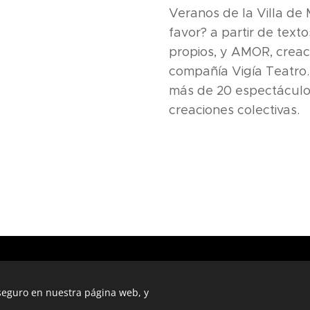
Veranos de la Villa de 
favor? a partir de text
propios, y AMOR, creaci
compañía Vigía Teatro.
más de 20 espectáculos
creaciones colectivas.
C.E.T. Centro de Estudios Teatrales © 2022
Con la colaboración especial de DIPUTACIÓN DE MÁLAGA
 seguro en nuestra página web, y