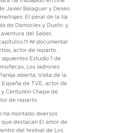
ara ha trabajado en cine:
de Javier Balaguer y Deseo
etrajes: El peral de la tía
pada de Damocles y Duelo; y
 aventura del Saber,
 capítulos.11-M documental
tois, actor de reparto.
 siguientes Estudio 1 de
 muñecas, Los ladrones
reja abierta, Visita de la
e España de TVE, actor de
a y Centurión Chape de
or de reparto.
o ha montado diversos
s que destacan El amor de
entro del festival de Los