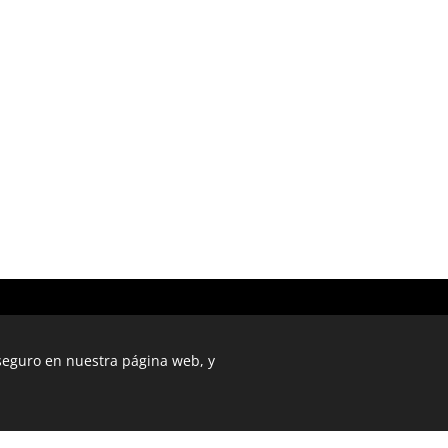
C.E.T. Centro de Estudios Teatrales © 2022
Con la colaboración especial de DIPUTACIÓN DE MÁLAGA
 seguro en nuestra página web, y
Creado con
Webnode
Cookies