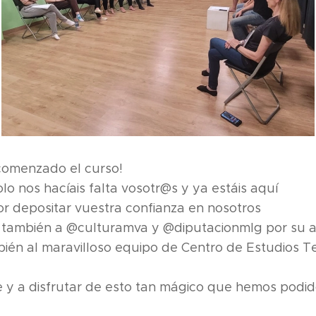
 comenzado el curso!🔝
lo nos hacíais falta vosotr@s y ya estáis aquí🙌
or depositar vuestra confianza en nosotros❤️
también a @culturamva y @diputacionmlg por su 
bién al maravilloso equipo de Centro de Estudios 
 y a disfrutar de esto tan mágico que hemos podi